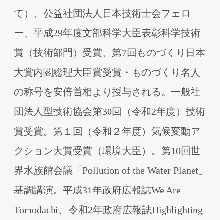
て）、公益社団法⼈⽇本技術⼠会フェロ
ー、平成29年度⽂部科学⼤⾂表彰科学技術
賞（技術部⾨）受賞、第7回ものづくり⽇本
⼤賞内閣総理⼤⾂賞受賞・ものづくり名⼈
の称号を安倍⾸相より授与される。⼀般社
団法⼈型技術協会第30回（令和2年度）技術
賞受賞。第１回（令和２年度）気候変動ア
クション⼤賞受賞（環境⼤⾂）。第10回世
界⽔族館会議「Pollution of the Water Planet」
基調講演。平成31年政府広報誌We Are
Tomodachi、令和2年政府広報誌Highlighting