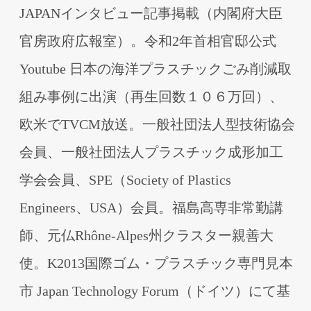
JAPANインタビュー記事掲載（内閣府⼤⾂
官房政府広報室）。令和2年⾸相官邸公式
Youtube ⽇本の海洋プラスチックごみ削減取
組み事例に出演（再⽣回数１０６万回）、
欧⽶でTVCM放送。⼀般社団法⼈型技術協会
会員、⼀般社団法⼈プラスチック成形加⼯
学会会員、SPE（Society of Plastics
Engineers、USA）会員。福島⾼専⾮常勤講
師、元仏Rhône-Alpes州クラスター親善⼤
使。K2013国際ゴム・プラスチック専⾨⾒本
市 Japan Technology Forum（ドイツ）にて基