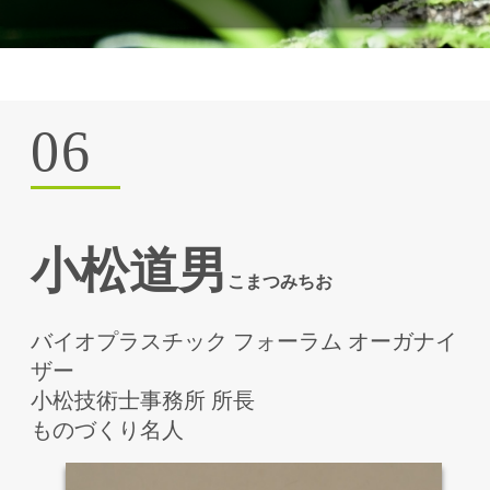
06
⼩松道男
こまつみちお
バイオプラスチック フォーラム オーガナイ
ザー
⼩松技術⼠事務所 所⻑
ものづくり名⼈