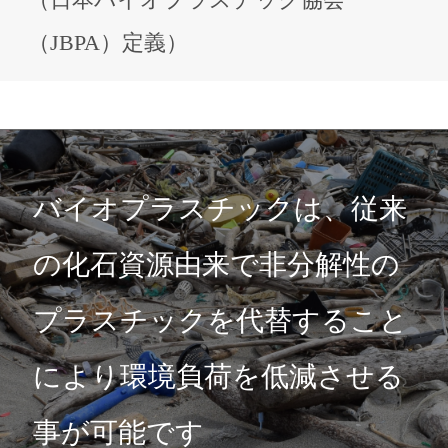
（⽇本バイオプラスチック協会
（JBPA）定義）
バイオプラスチックは、従来
の化⽯資源由来で⾮分解性の
プラスチックを代替すること
により環境負荷を低減させる
事が可能です