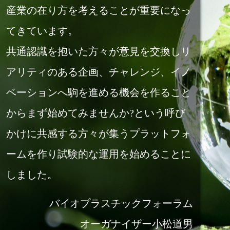
産業の在り⽅を考えることが重要になっ
てきています。
共通認識を抱いた⽅々が意⾒を交換しリ
アリティのある企画、チャレンジ、イノ
ベーションへ駒を進める機会を作ること
からまず始めてみませんか?という呼び
かけに共感する⽅々が集うプラットフォ
ームを作り試験的な運⽤を始めることに
しました。
バイオプラスチックフォーラム
オーガナイザー⼩松道男